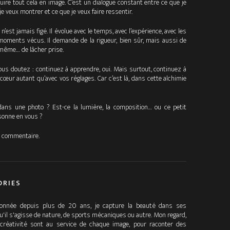
duire tout cela en image. C’est un dialogue constant entre ce que je
je veux montrer et ce que je veux faire ressentir.
n’est jamais figé. Il évolue avec le temps, avec l’expérience, avec les
 moments vécus. Il demande de la rigueur, bien sûr, mais aussi de
is même… de lâcher prise.
us doutez : continuez à apprendre, oui. Mais surtout, continuez à
cœur autant qu’avec vos réglages. Car c’est là, dans cette alchimie
dans une photo ? Est-ce la lumière, la composition… ou ce petit
sonne en vous ?
en commentaire.
ORIES
ionnée depuis plus de 20 ans, je capture la beauté dans ses
u'il s'agisse de nature, de sports mécaniques ou autre. Mon regard,
éativité sont au service de chaque image, pour raconter des