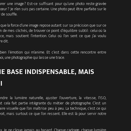
ibrer une image ? Est-ce suffisant pour qu’une photo reste gravée
ur ? Je n’en suis pas certaine. Une photo peut être parfaite sur le
de souffle.
s que la force d’une image repose autant sur sa précision que sur ce
 de mes clichés, de trouver ce point d’équilibre subtil : celui où la
e, mais soutient l’intention. Celui où l’on sent ce que j’ai voulu
e dit.
 bien l’émotion qui m’anime. Et c’est dans cette rencontre entre
oi, une photographie qui laisse une trace.
NE BASE INDISPENSABLE, MAIS
I
re la lumière naturelle, ajuster l’ouverture, la vitesse, l’ISO,
t cela fait partie intégrante du métier de photographe. C’est un
re visuelle que l’on maîtrise peu à peu. La technique, c’est ce qui
it, mais surtout ce que l’on ressent. Elle est là pour servir notre
x. Je ne clique jamais au hasard. Chaque cadrage, chaque lumière