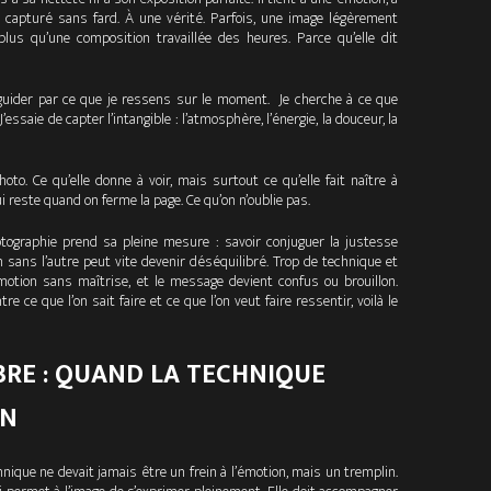
 capturé sans fard. À une vérité. Parfois, une image légèrement
n plus qu’une composition travaillée des heures. Parce qu’elle dit
 guider par ce que je ressens sur le moment. Je cherche à ce que
’essaie de capter l’intangible : l’atmosphère, l’énergie, la douceur, la
oto. Ce qu’elle donne à voir, mais surtout ce qu’elle fait naître à
qui reste quand on ferme la page. Ce qu’on n’oublie pas.
hotographie prend sa pleine mesure : savoir conjuguer la justesse
n sans l’autre peut vite devenir déséquilibré. Trop de technique et
motion sans maîtrise, et le message devient confus ou brouillon.
tre ce que l’on sait faire et ce que l’on veut faire ressentir, voilà le
BRE : QUAND LA TECHNIQUE
ON
hnique ne devait jamais être un frein à l’émotion, mais un tremplin.