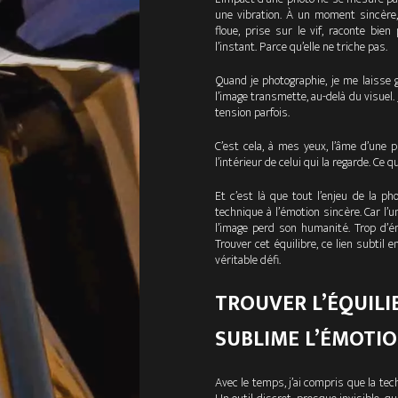
une vibration. À un moment sincère,
floue, prise sur le vif, raconte bie
l’instant. Parce qu’elle ne triche pas.
Quand je photographie, je me laisse
l’image transmette, au-delà du visuel. J
tension parfois.
C’est cela, à mes yeux, l’âme d’une ph
l’intérieur de celui qui la regarde. Ce 
Et c’est là que tout l’enjeu de la p
technique à l’émotion sincère. Car l’u
l’image perd son humanité. Trop d’é
Trouver cet équilibre, ce lien subtil en
véritable défi.
TROUVER L’ÉQUILI
SUBLIME L’ÉMOTI
Avec le temps, j’ai compris que la tec