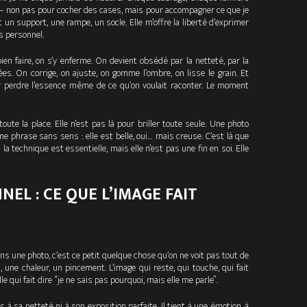
 — non pas pour cocher des cases, mais pour accompagner ce que je
un support, une rampe, un socle. Elle m’offre la liberté d’exprimer
s personnel.
bien faire, on s’y enferme. On devient obsédé par la netteté, par la
ées. On corrige, on ajuste, on gomme l’ombre, on lisse le grain. Et
ar perdre l’essence même de ce qu’on voulait raconter. Le moment
ute la place. Elle n’est pas là pour briller toute seule. Une photo
 phrase sans sens : elle est belle, oui… mais creuse.
C’est là que
 la technique est essentielle, mais elle n’est pas une fin en soi. Elle
EL : CE QUE L’IMAGE FAIT
s une photo, c’est ce petit quelque chose qu’on ne voit pas tout de
 une chaleur, un pincement. L’image qui reste, qui touche, qui fait
e qui fait dire “je ne sais pas pourquoi, mais elle me parle”.
à sa netteté ni à son exposition parfaite. Il tient à une émotion, à