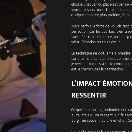
choisie, chaque flou placé est pensé
veux dire sans mots. La technique est 
quelque chose de plus profond, de plu
Mais parfois, à force de vouloir trop 
perfection, par les courbes bien trac
sans s’en rendre compte, on finit p
vécu. L’émotion brute. Le cœur.
La technique ne doit jamais prendre to
parfaite mais sans âme est comme une
je reviens toujours à cette conviction :
est le chemin, pas la destination.
L’IMPACT ÉMOTIONN
RESSENTIR
Ce que je recherche, profondément, dan
suite, mais qu’on ressent. Un frisson,
surgir un souvenir ou une émotion. Cell
L’impact d’une photo ne se mesure pas 