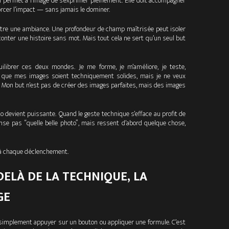
ui permet à l’image de s’exprimer pleinement. Elle doit accompagner
nforcer l’impact — sans jamais le dominer.
ître une ambiance. Une profondeur de champ maîtrisée peut isoler
conter une histoire sans mot. Mais tout cela ne sert qu’un seul but
ilibrer ces deux mondes. Je me forme, je m’améliore, je teste,
x que mes images soient techniquement solides, mais je ne veux
é. Mon but n’est pas de créer des images parfaites, mais des images
o devient puissante. Quand le geste technique s’efface au profit de
nse pas “quelle belle photo”, mais ressent d’abord quelque chose,
, à chaque déclenchement.
DELÀ DE LA TECHNIQUE, LA
GE
s simplement appuyer sur un bouton ou appliquer une formule. C’est