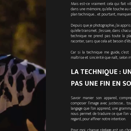
Mais est-ce vraiment cela qui fait v
dans une mémoire, qu’elle touche au cœ
plan technique… et pourtant, manquer 
Depuis que je photographie, j’ai appri
qu’elle transmet. J’essaie, dans chacun
technique ne prend pas toute la plac
raconter, sans que cela ait besoin d’êtr
Car si la technique me guide, c’est
maîtrise et sincérité que naît, selon m
LA TECHNIQUE : U
PAS UNE FIN EN SO
Savoir manier son appareil, comprend
composer l’image avec justesse… tou
langage que l’on apprend, une grammai
nous permet de traduire ce que l’on vo
regard, pour affiner notre intention.
Pour moi, chaque réglage est un choi