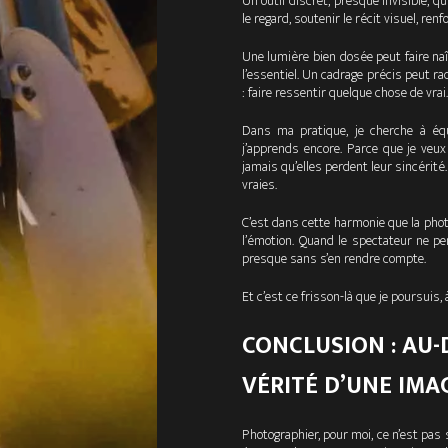
Un outil discret, presque invisible, q
le regard, soutenir le récit visuel, re
Une lumière bien dosée peut faire na
l’essentiel. Un cadrage précis peut ra
: faire ressentir quelque chose de vrai.
Dans ma pratique, je cherche à équ
j’apprends encore. Parce que je veu
jamais qu’elles perdent leur sincérit
vraies.
C’est dans cette harmonie que la phot
l’émotion. Quand le spectateur ne pe
presque sans s’en rendre compte.
Et c’est ce frisson-là que je poursuis
CONCLUSION : AU-
VÉRITÉ D’UNE IMA
Photographier, pour moi, ce n’est pa