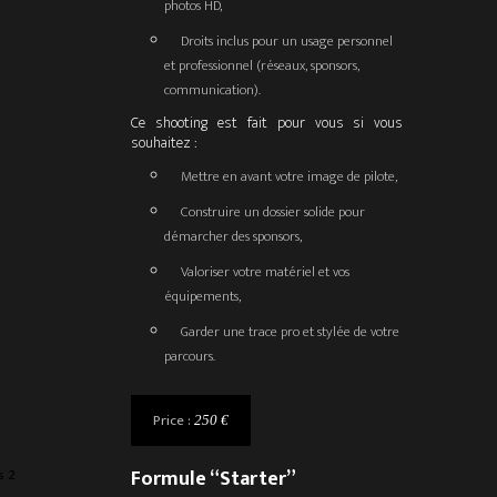
photos HD
,
Droits inclus pour un usage personnel
et professionnel (réseaux, sponsors,
communication).
Ce shooting est fait pour vous si vous
souhaitez :
Mettre en avant votre image de pilote,
Construire un dossier solide pour
démarcher des sponsors,
Valoriser votre matériel et vos
équipements,
Garder une trace pro et stylée de votre
parcours.
Price :
250 €
Formule “Starter”