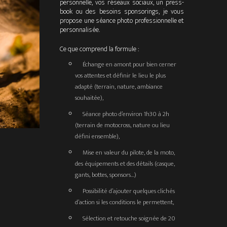
personnelle, vos réseaux sociaux, un press-
book ou des besoins sponsorings, je vous
propose une séance photo professionnelle et
personnalisée.
Ce que comprend la formule :
Échange en amont pour bien cerner
vos attentes et définir le lieu le plus
adapté (terrain, nature, ambiance
souhaitée),
Séance photo d’environ
1h30 à 2h
(terrain de motocross, nature ou lieu
défini ensemble),
Mise en valeur du
pilote
, de la
moto
,
des
équipements
et des
détails
(casque,
gants, bottes, sponsors…)
Possibilité d’ajouter quelques clichés
d’action si les conditions le permettent,
Sélection et retouche soignée de
20