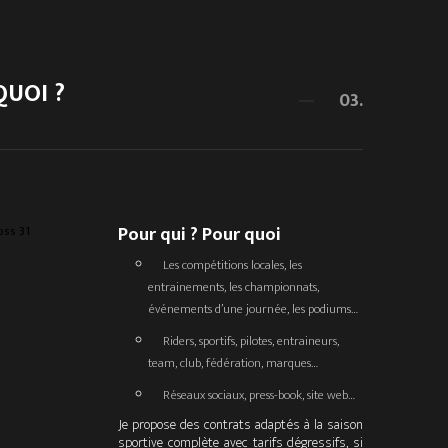
QUOI ?
03.
Pour qui ? Pour quoi
Les compétitions locales, les
entrainements, les championnats,
événements d’une journée, les podiums…
Riders, sportifs, pilotes, entraineurs,
team, club, fédération, marques…
Réseaux sociaux, press-book, site web…
Je propose des contrats adaptés à la saison
sportive complète avec tarifs dégressifs, si