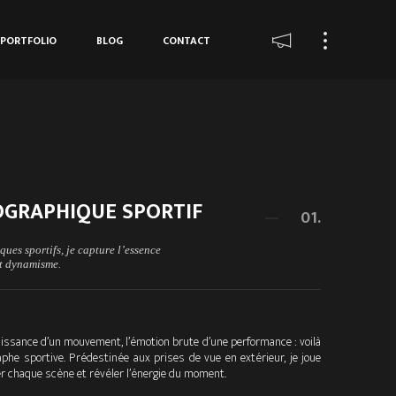
PORTFOLIO
BLOG
CONTACT
GRAPHIQUE SPORTIF
01.
ues sportifs, je capture l’essence
et dynamisme.
puissance d’un mouvement, l’émotion brute d’une performance : voilà
he sportive. Prédestinée aux prises de vue en extérieur, je joue
er chaque scène et révéler l’énergie du moment.